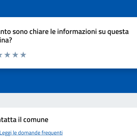
nto sono chiare le informazioni su questa
ina?
a 1 stelle su 5
luta 2 stelle su 5
Valuta 3 stelle su 5
Valuta 4 stelle su 5
Valuta 5 stelle su 5
tatta il comune
Leggi le domande frequenti