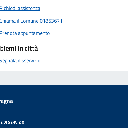
Richiedi assistenza
Chiama il Comune 01853671
Prenota appuntamento
blemi in città
Segnala disservizio
vagna
E DI SERVIZIO