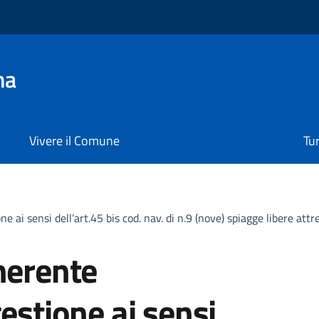
na
Vivere il Comune
Tu
ne ai sensi dell’art.45 bis cod. nav. di n.9 (nove) spiagge libere a
nerente
estione ai sensi