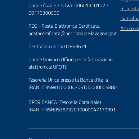
Codice fiscale / P. IVA: 00601910102 /
Richiest
00170300990
Piattafo
PEC - Posta Elettronica Certificata:
Attuazio
postacertificata@pec.comune.lavagna.ge.it
Centralino unico: 01853671
Codice Univoco Ufficio per la fatturazione
elettronica: UFQTJJ
Tesoreria Unica presso la Banca d'Italia
IBAN: IT35W0100004306TU0000005880
BPER BANCA (Tesoreria Comunale)
IBAN: IT55N0538732010000047179391