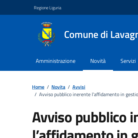
Vai ai contenuti
Vai al footer
Regione Liguria
Comune di Lavag
Amministrazione
Novità
Servizi
Home
/
Novita
/
Avvisi
/
Avviso pubblico inerente l’affidamento in gestio
Avviso pubblico i
l’affidamento in g