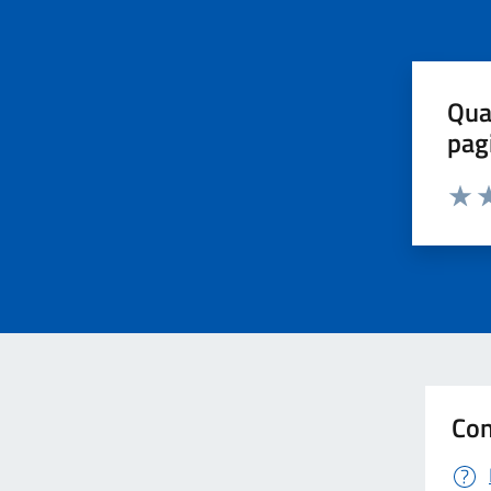
Qua
pag
Valut
Va
Con