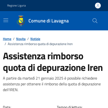
Vai ai contenuti
Vai al footer
Regione Liguria
Comune di Lavagna
Home
/
Novita
/
Notizie
/
Assistenza rimborso quota di depurazione Iren
Assistenza rimborso
quota di depurazione Iren
Notizia
A partire da martedì 21 gennaio 2025 è possibile richiedere
assistenza per ottenere il rimborso della quota di depurazione
dell'IREN.
Data:
Tempo di lettura: