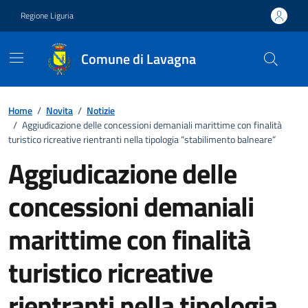
Vai ai contenuti
Vai al footer
Regione Liguria
Comune di Lavagna
Home
/
Novita
/
Notizie
/
Aggiudicazione delle concessioni demaniali marittime con finalità
turistico ricreative rientranti nella tipologia “stabilimento balneare”
Aggiudicazione delle
concessioni demaniali
marittime con finalità
turistico ricreative
rientranti nella tipologia