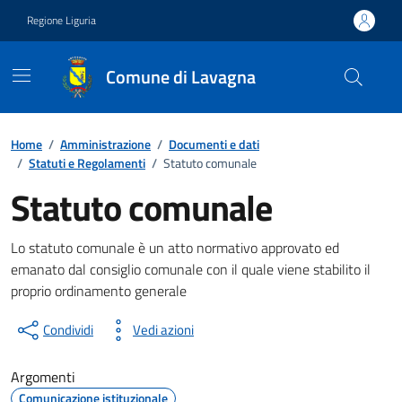
Vai ai contenuti
Vai al footer
Regione Liguria
Comune di Lavagna
Home
/
Amministrazione
/
Documenti e dati
/
Statuti e Regolamenti
/
Statuto comunale
Statuto comunale
Documento pubblico
Lo statuto comunale è un atto normativo approvato ed
emanato dal consiglio comunale con il quale viene stabilito il
proprio ordinamento generale
Condividi
Vedi azioni
Argomenti
Comunicazione istituzionale