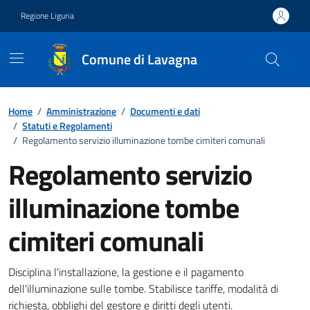
Vai ai contenuti
Vai al footer
Regione Liguria
Comune di Lavagna
Home
/
Amministrazione
/
Documenti e dati
/
Statuti e Regolamenti
/
Regolamento servizio illuminazione tombe cimiteri comunali
Regolamento servizio
illuminazione tombe
cimiteri comunali
Documento pubblico
Disciplina l'installazione, la gestione e il pagamento
dell'illuminazione sulle tombe. Stabilisce tariffe, modalità di
richiesta, obblighi del gestore e diritti degli utenti.