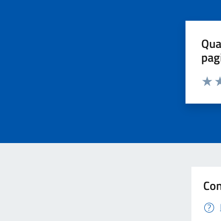
Qua
pag
Valut
Va
Con