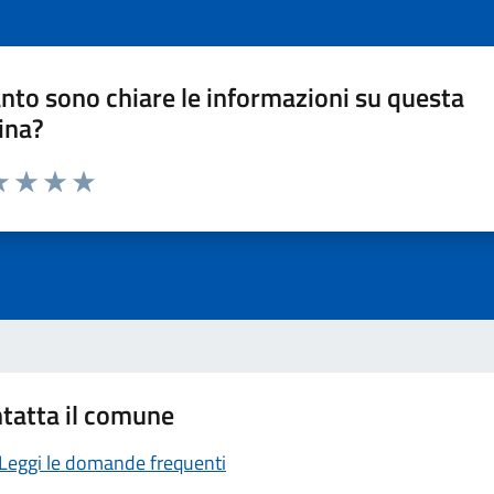
nto sono chiare le informazioni su questa
ina?
a 1 stelle su 5
luta 2 stelle su 5
Valuta 3 stelle su 5
Valuta 4 stelle su 5
Valuta 5 stelle su 5
tatta il comune
Leggi le domande frequenti