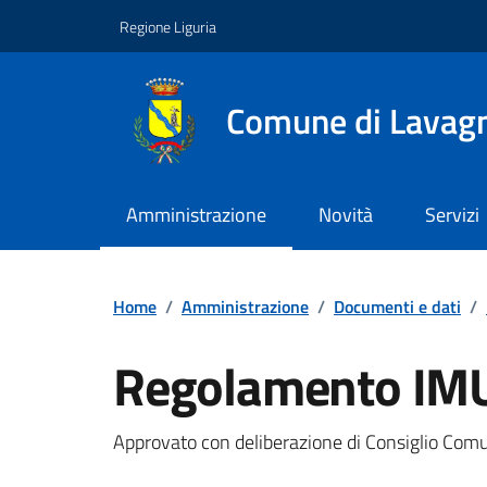
Vai ai contenuti
Vai al footer
Regione Liguria
Comune di Lavag
Amministrazione
Novità
Servizi
Home
/
Amministrazione
/
Documenti e dati
/
Regolamento IM
Documento pubblic
Approvato con deliberazione di Consiglio Com