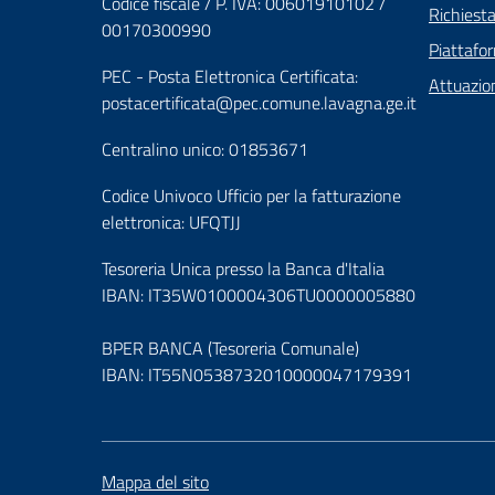
Codice fiscale / P. IVA: 00601910102 /
Richiest
00170300990
Piattafo
PEC - Posta Elettronica Certificata:
Attuazio
postacertificata@pec.comune.lavagna.ge.it
Centralino unico: 01853671
Codice Univoco Ufficio per la fatturazione
elettronica: UFQTJJ
Tesoreria Unica presso la Banca d'Italia
IBAN: IT35W0100004306TU0000005880
BPER BANCA (Tesoreria Comunale)
IBAN: IT55N0538732010000047179391
Mappa del sito