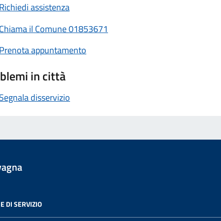
Richiedi assistenza
Chiama il Comune 01853671
Prenota appuntamento
blemi in città
Segnala disservizio
vagna
E DI SERVIZIO