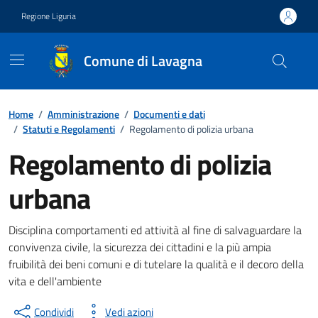
Vai ai contenuti
Vai al footer
Regione Liguria
Comune di Lavagna
Home
/
Amministrazione
/
Documenti e dati
/
Statuti e Regolamenti
/
Regolamento di polizia urbana
Regolamento di polizia
urbana
Documento pubblico
Disciplina comportamenti ed attività al fine di salvaguardare la
convivenza civile, la sicurezza dei cittadini e la più ampia
fruibilità dei beni comuni e di tutelare la qualità e il decoro della
vita e dell'ambiente
Condividi
Vedi azioni