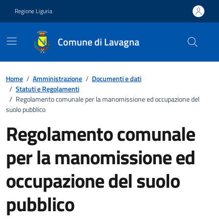
Vai ai contenuti
Vai al footer
Regione Liguria
Comune di Lavagna
Home
/
Amministrazione
/
Documenti e dati
/
Statuti e Regolamenti
/
Regolamento comunale per la manomissione ed occupazione del
suolo pubblico
Regolamento comunale
per la manomissione ed
occupazione del suolo
pubblico