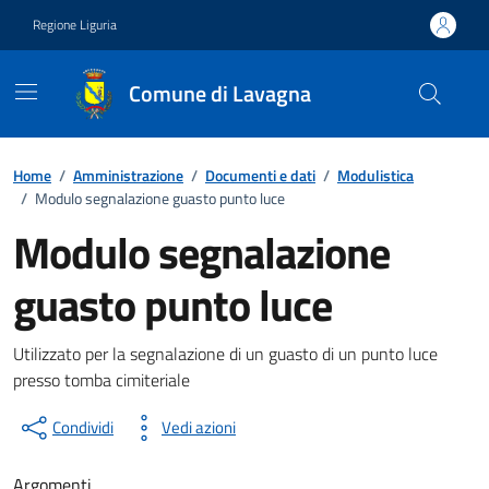
Vai ai contenuti
Vai al footer
Regione Liguria
Comune di Lavagna
Home
/
Amministrazione
/
Documenti e dati
/
Modulistica
/
Modulo segnalazione guasto punto luce
Modulo segnalazione
guasto punto luce
Documento pubblico
Utilizzato per la segnalazione di un guasto di un punto luce
presso tomba cimiteriale
Condividi
Vedi azioni
Argomenti