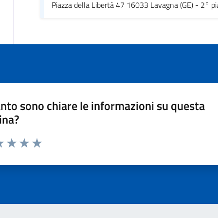
Piazza della Libertà 47 16033 Lavagna (GE) - 2° p
nto sono chiare le informazioni su questa
ina?
a 1 stelle su 5
luta 2 stelle su 5
Valuta 3 stelle su 5
Valuta 4 stelle su 5
Valuta 5 stelle su 5