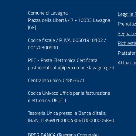
Comune di Lavagna
Leggi le
Piazza della Libertà 47 - 16033 Lavagna
Prenota
(GE)
Segnalazi
Codice fiscale / P. IVA: 00601910102 /
Richiest
00170300990
Piattafo
PEC - Posta Elettronica Certificata:
Attuazio
postacertificata@pec.comune.lavagna.ge.it
Centralino unico: 01853671
Codice Univoco Ufficio per la fatturazione
elettronica: UFQTJJ
Tesoreria Unica presso la Banca d'Italia
IBAN: IT35W0100004306TU0000005880
BPER BANCA (Tesoreria Comunale)