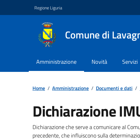
Vai ai contenuti
Vai al footer
Regione Liguria
Comune di Lavag
Amministrazione
Novità
Servizi
Home
/
Amministrazione
/
Documenti e dati
/
Dichiarazione IM
Documento pubblic
Dichiarazione che serve a comunicare al Comun
precedente, che influiscono sulla determinazio