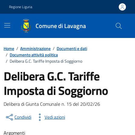
Vai ai contenuti
Vai al footer
Regione Liguria
Comune di Lavagna
Home
/
Amministrazione
/
Documenti e dati
/
Documento attività politica
/
Delibera G.C. Tariffe Imposta di Soggiorno
Delibera G.C. Tariffe
Imposta di Soggiorno
Documento pubblico
Delibera di Giunta Comunale n. 15 del 20/02/26
Condividi
Vedi azioni
Argomenti