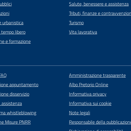
ubblici
Salute, benessere e assistenza
zioni
Tributi, finanze e contravvenzion
 urbanistica
Turismo
e tempo libero
Vita lavorativa
ne e formazione
 FAQ
Amministrazione trasparente
zione appuntamento
Albo Pretorio Online
one disservizio
Informativa privacy
a assistenza
Informativa sui cookie
rma whistleblowing
Note legali
ne Misure PNRR
Responsabile della pubblicazion