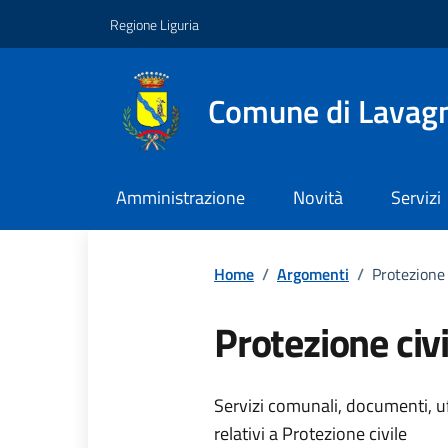
Vai ai contenuti
Vai al footer
Regione Liguria
Comune di Lavag
Amministrazione
Novità
Servizi
Home
/
Argomenti
/
Protezione 
Protezione civi
Dettagli dell
Servizi comunali, documenti, uff
relativi a Protezione civile