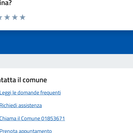
ina?
a 1 stelle su 5
luta 2 stelle su 5
Valuta 3 stelle su 5
Valuta 4 stelle su 5
Valuta 5 stelle su 5
tatta il comune
Leggi le domande frequenti
Richiedi assistenza
Chiama il Comune 01853671
Prenota appuntamento