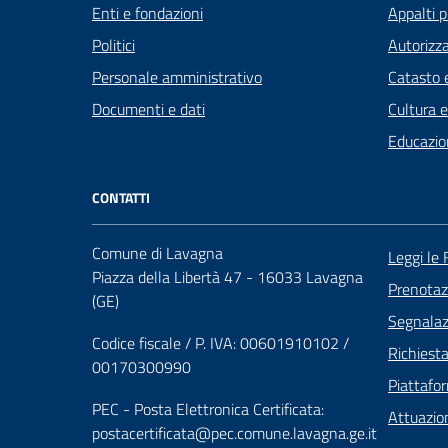
Enti e fondazioni
Appalti p
Politici
Autorizza
Personale amministrativo
Catasto e
Documenti e dati
Cultura 
Educazio
CONTATTI
Comune di Lavagna
Leggi le
Piazza della Libertà 47 - 16033 Lavagna
Prenota
(GE)
Segnalazi
Codice fiscale / P. IVA: 00601910102 /
Richiest
00170300990
Piattafo
PEC - Posta Elettronica Certificata:
Attuazio
postacertificata@pec.comune.lavagna.ge.it