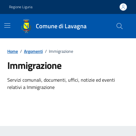
Vai ai contenuti
Vai al footer
Regione Liguria
Comune di Lavagna
Home
/
Argomenti
/
Immigrazione
Immigrazione
Dettagli dell'argomento
Servizi comunali, documenti, uffici, notizie ed eventi
relativi a Immigrazione