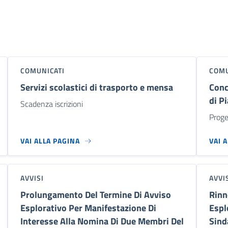
COMUNICATI
COMU
Servizi scolastici di trasporto e mensa
Conc
di P
Scadenza iscrizioni
Proget
VAI ALLA PAGINA
VAI 
AVVISI
AVVI
Prolungamento Del Termine Di Avviso
Rinn
Esplorativo Per Manifestazione Di
Espl
Interesse Alla Nomina Di Due Membri Del
Sind