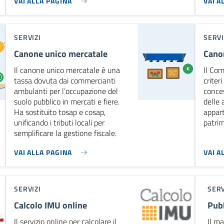
VAI ALLA PAGINA
VAI A
SERVIZI
SERVI
Canone unico mercatale
Cano
Il canone unico mercatale è una
Il Com
tassa dovuta dai commercianti
criter
ambulanti per l’occupazione del
conces
suolo pubblico in mercati e fiere.
delle 
Ha sostituito tosap e cosap,
appart
unificando i tributi locali per
patrim
semplificare la gestione fiscale.
VAI ALLA PAGINA
VAI A
SERVIZI
SERV
Calcolo IMU online
Pubb
Il servizio online per calcolare il
Il ma