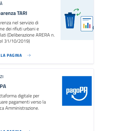
TÀ
parenza TARI
renza nel servizio di
ne dei rifiuti urbani e
lati (Deliberazione ARERA n.
el 31/10/2019)
LLA PAGINA
ZI
oPA
ttaforma digitale per
uare pagamenti verso la
ica Amministrazione.