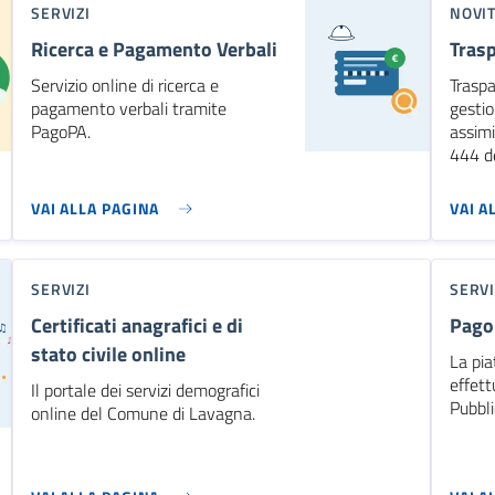
SERVIZI
NOVI
Ricerca e Pagamento Verbali
Tras
Servizio online di ricerca e
Traspa
pagamento verbali tramite
gestio
PagoPA.
assimi
444 d
VAI ALLA PAGINA
VAI A
SERVIZI
SERVI
Certificati anagrafici e di
Pag
stato civile online
La pia
effett
Il portale dei servizi demografici
Pubbl
online del Comune di Lavagna.