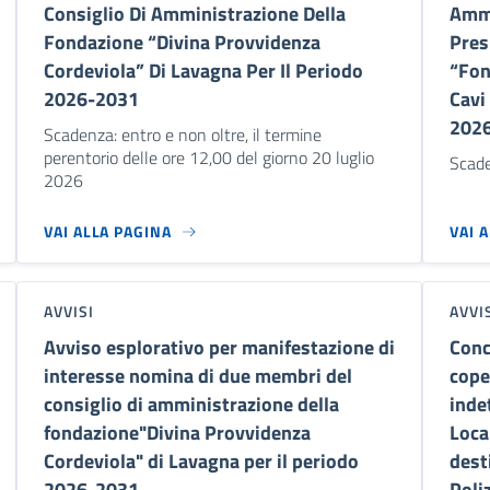
Consiglio Di Amministrazione Della
Ammi
Fondazione “Divina Provvidenza
Pres
Cordeviola” Di Lavagna Per Il Periodo
“Fon
2026-2031
Cavi
202
Scadenza: entro e non oltre, il termine
perentorio delle ore 12,00 del giorno 20 luglio
Scade
2026
VAI ALLA PAGINA
VAI 
AVVISI
AVVI
Avviso esplorativo per manifestazione di
Conc
interesse nomina di due membri del
cope
consiglio di amministrazione della
inde
fondazione"Divina Provvidenza
Loca
Cordeviola" di Lavagna per il periodo
dest
2026-2031
Poli