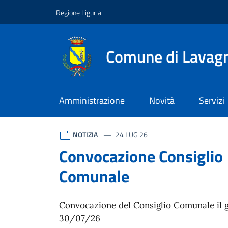
Vai ai contenuti
Vai al footer
Regione Liguria
Comune di Lavag
Amministrazione
Novità
Servizi
Comune di Lavagna
Contenuti in evidenza
Novità in evidenza
NOTIZIA
24 LUG 26
Convocazione Consiglio
Comunale
Convocazione del Consiglio Comunale il 
30/07/26