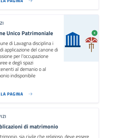
LLA PAGINA
ZI
ne Unico Patrimoniale
une di Lavagna disciplina i
i di applicazione del canone di
sione per l'occupazione
aree e degli spazi
enenti al demanio o al
onio indisponibile
LLA PAGINA
IZI
licazioni di matrimonio
trimonio, sia civile che religioso, deve essere